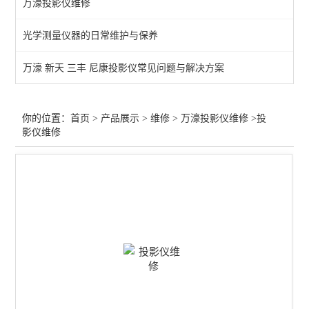
万濠投影仪维修
NEWALL B60
光学测量仪器的日常维护与保养
苏州光栅尺维修
万濠 新天 三丰 尼康投影仪常见问题与解决方案
苏州三丰量具维修
苏州投影仪维修，2.5D维修
你的位置：
首页
>
产品展示
>
维修
>
万濠投影仪维修
>投
影仪维修
万濠投影仪维修
日本三丰粗糙度计SJ-201，SJ-210维修
苏州三次元，三坐标维修
SJ301维修
查看全部 >>