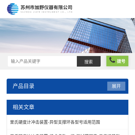
拨号
产品目录
展开
硬度计
相关文章
维氏硬度计
里氏硬度计冲击装置-异型支撑环各型号适用范围
查看全部 >>