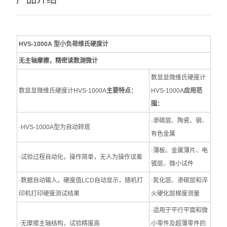
HVS-1000A 型小负荷维氏硬度计
无主轴摩擦，精密读数测微计
数显显微维氏硬度计
数显显微维氏硬度计HVS-1000A
主要特点：
HVS-1000A
应用范
围：
·渗碳层、陶瓷、钢、
·HVS-1000A型为自动转塔
有色金属
·薄板、金属薄片、电
·试验过程自动化，操作简单，无人为操作误差
镀层、微小试件
·数据自动输入，硬度值LCD自动显示，随机打
·氮化层、渗碳层和淬
印机打印硬度测试结果
火硬化层梯度测量
·适用于平行平面和微
·无摩擦主轴结构，试验精度高
小零件及超薄零件的