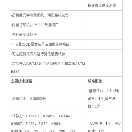
精密维氏硬度测量
·高精度光学测量系统，精密坐标试台
·内置打印机，RS232数据接口
·各种硬度值转换
·可选配CCD摄像装置及图像处理系统
·可选配努氏压头进行努氏硬度试验
·精度符合GB/T4340.2 ISO6507-2 和美国ASTM
E384
主要技术规格：
标准配备：
·座标试台：1个,细轴
·测量范围：5-3000HV
试台：1个,薄片试
台：1个
·试验力：0.09807、0.2452、0.4904、
0.9807、1.961、2.942、4.904、
·大V型块：1个，小V
9.807N（10、25、50、100、200、300、
形块：1个