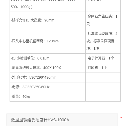
500、1000gf)
·金刚石角锥压头：1
·试样允许zui大高度：90mm
只
·标准维氏硬度块：2
·压头中心至机壁距离：120mm
块，标准显微硬度
块：1块
·zui小检测单位：0.01μm
·电子计算器：1个
·测量系统放大倍率：400X,100X
·打印机：1个
·外形尺寸：530*290*490mm
·电源：AC220V,50/60Hz
·重量：40kg