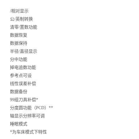
/相对显示
公/英制转换
清零/置数功能
数据恢复
数据保持
半径/直径显示
分中功能
掉电追数功能
参考点可设
线性误差补偿
数据备份
99组刀具补偿*
分度圆功能（PCD）**
轴显示分辨率可调
睡眠模式
*为车床模式下特性