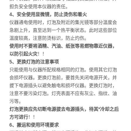
担负安全使用本仪器的责任。
4
、
安全使用显微镜，
防止烫伤和着火
仪器通电使用时，灯泡及附近的集光镜等部分温度会
急剧上升，直至达到一个热平衡状态。此时这些部位
温度较高，注意防烫标识，
防止
灼伤。
使用时不要将酒精、汽油、纸张等易燃物靠近仪器，
以防引起火灾
！！
5
、更换灯泡的注意事项
只能使用与仪器所配规格相同的灯泡。使用其它灯泡
会损坏仪器。更换灯泡前，要首先关闭电源开关，并
拔下电源插头以避免触电和损坏仪器。更换灯泡时，
注意不要污染灯泡。灯壳表面不应有灰尘、指纹、油
污等。
灯泡更换应
先
切断电源拔去电源插头
，
待其*冷却之后
方可进行
！！
6
、搬运和使用环境要求