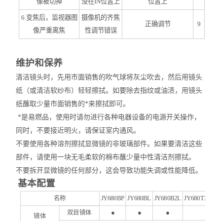
像被切掉
没在IN位置上
位置上
6.变焦后，监视器图
摄像机的齐焦
正确调节
9
像严重离焦
性调节错误
维护和保养
清洁镜头时，先用市面销售的吹气球将灰尘吹去，然后用镜头
纸（或清洁软纱布）轻轻擦拭。如要除去指纹或油渍，用镜头
纸蘸取少量市面销售的*来擦拭即可。
*是易燃品，使用时请勿进行各种电器设备的电源开关操作，
同时，不要接近明火，请保证室内通风。
不要使用各种溶剂擦拭显微镜的非玻璃部件。如果要清洁这些
部件，请使用一块无毛柔软的棉布蘸少量中性清洁剂擦拭。
不要拆开显微镜的任何部分，这会导致功能失调或性能降低。
基本配
置
名称
JY
680
BP
JY
680
BL
JY
680
B2L
JY
680
T2L
双目镜体
●
●
●
镜体