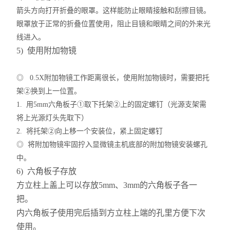
箭头方向打开折叠的眼罩。这样能防止眼睛接触和刮擦目镜。
眼罩放于正常的折叠位置使用，阻止目镜和眼睛之间的外来光
线进入。
5) 使用附加物镜
◎ 0.5X附加物镜工作距离很长，使用附加物镜时，需要把托
架②换到上一位置。
1. 用5mm六角板子①取下托架②上的固定螺钉（光源支架需
将上光源灯头先取下）
2. 将托架②向上移一个安装位，紧上固定螺钉
◎ 将附加物镜牢固拧入显微镜主机底部的附加物镜安装螺孔
中。
6) 六角板子存放
方立柱上盖上可以存放5mm、3mm的六角板子各一
把。
内六角板子使用完后插到方立柱上端的孔里方便下次
使用。