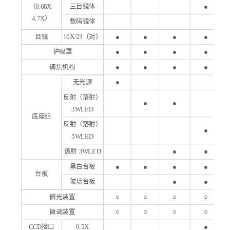
（0.68X-
三目镜体
●
4.7X）
数码镜体
目镜
10
X
/2
3
（对）
●
●
●
●
护眼罩
●
●
●
●
调焦机构
●
●
●
●
无光源
●
反射（落射）
●
●
3WLED
底座组
反射（落射）
●
5WLED
透射 3WLED
●
●
黑白台板
●
●
●
●
台板
玻璃台板
●
●
偏光装置
○
○
○
○
微调装置
○
○
○
○
CCD接口
0.
5X
●