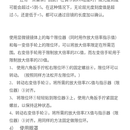
可能会超过+5到-5。在这种情况下，无论屈光度刻度值是超
过-5，还是低于+5，都可以通过目镜的长度加以确认。
使用显微镜镜体上的每个限位器（同时用作放大倍率指示值）
和每一变倍手轮上的限位环，可以将放大倍率限定在所需范
围。右变倍手轮用于限制放大倍率的
Z
G
值，而左变倍手轮用于
限制放大倍率的
Z
D
值。
1、 使用六角扳手拧松右限位环①的固定螺丝④，限位环可以
转动。（按照同样方法松开左限位环。）
2、 转动右变倍手轮②，将所需的放大倍率
Z
G
值与指示器（限
位器）③对齐。
3、 将限位环①轻轻贴到限位器③上，使用六角扳手拧紧固定
螺丝，以保持这种状态。
4、转动右变倍手轮②，将所需的放大倍率
Z
X
值与指示器（限
位器）③对齐。用同样的方法固定做限位环。
4） 使用眼罩