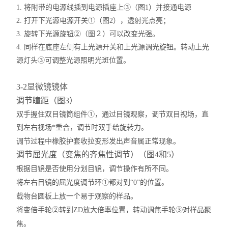
1. 将附带的电源线插到电源插座上③（图1）并接通电源
2. 打开下光源电源开关①（图2），透射光点亮；
3. 旋转下光源旋钮②（图２）可以改变光强。
4. 同样在底座左侧有上光源开关和上光源调光旋钮。转动上光
源灯头③可调整光源照明光斑位置。
3-2显微镜镜体
调节瞳距（图3）
双手握住双目镜筒组件①，通过目镜观察，调节双目视场，直
到左右视场*重合，调节时双手给旋转力。
调节过程中橡胶护套收拉变形发出声音属正常现象。
调节屈光度（变焦的齐焦性调节）（图4和5）
根据目镜是否使用分划目镜，调节操作有所不同。
将左右目镜的屈光度调节环①都对到“0”的位置。
载物台圆板上放一个易于观察的样品。
将变倍手轮②转到
Z
D
放大倍率位置，转动调焦手轮③对样品聚
焦。