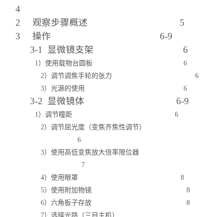
4
2 观察步骤概述 5
3 操作 6-9
3-1 显微镜支架 6
1）使用载物台圆板 6
2）调节调焦手轮的张力 6
3）光源的使用 6
3-2 显微镜体 6-9
1）调节瞳距 6
2）调节屈光度（变焦齐焦性调节）
6
3）使用高低变焦放大倍率限位器
7
4）使用眼罩 8
5）使用附加物镜 8
6）六角板子存放 8
7）选择光路（三目主机）