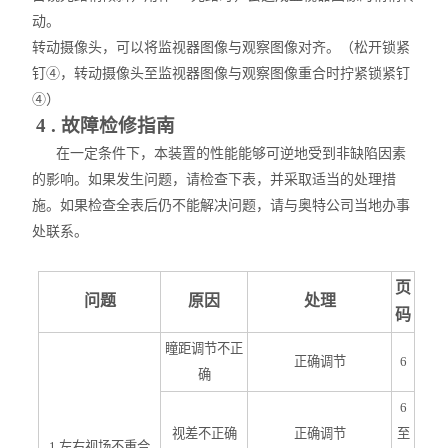
动。
转动摄像头，可以将监视器图像与观察图像对齐。（松开锁紧
钉④，转动摄像头至监视器图像与观察图像重合时拧紧锁紧钉
④）
4 . 故障检修指南
在一定条件下，本装置的性能能够可逆地受到非缺陷因素
的影响。如果发生问题，请检查下表，并采取适当的处理措
施。如果检查全表后仍不能解决问题，请与奥特公司当地办事
处联系。
页
问题
原因
处理
码
瞳距调节不正
正确调节
6
确
6
视差不正确
正确调节
至
1.左右视场不重合