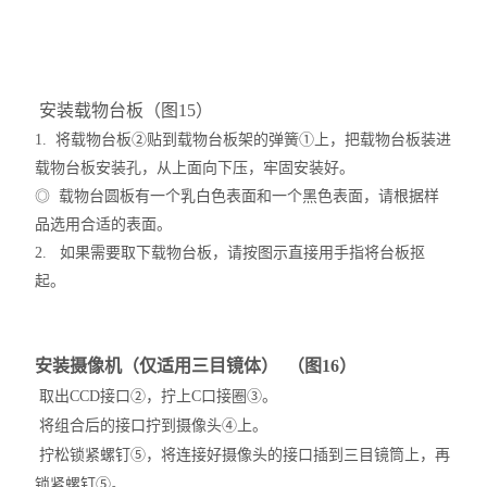
安装载物台板（图15）
1. 将载物台板②贴到载物台板架的弹簧①上，把载物台板装进
载物台板安装孔，从上面向下压，牢固安装好。
◎ 载物台圆板有一个乳白色表面和一个黑色表面，请根据样
品选用合适的表面。
2. 如果需要取下载物台板，请按图示直接用手指将台板抠
起。
安装摄像机（仅适用三目镜体） （图16）
取出CCD接口②，拧上C口接圈③。
将组合后的接口拧到摄像头④上。
拧松锁紧螺钉⑤，将连接好摄像头的接口插到三目镜筒上，再
锁紧螺钉⑤。