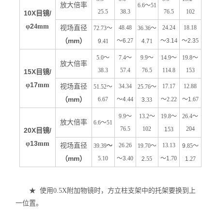
放大倍率
6.6
～
51
25.5
38.3
76.5
102
10X
/
目镜
2
φ
4mm
视场直径
48.48
24.24
18.18
72.73
～
36.36
～
（
mm
）
～6.
27
～3.1
4
～2.3
5
9.
41
4.7
1
5.0
～
7.4
～
9.9
～
14.9
～
19.8
～
放大倍率
38.3
57.4
76.5
114.8
153
15X
/
目镜
17
φ
mm
视场直径
34.34
17.17
12.88
51.52
～
25.76
～
（
mm
）
6.67
～4.
44
～
2.22
～1.
67
3.
33
9.9
～
13.2
～
19.8
～
26.4
～
放大倍率
6.6
～
51
76.5
102
204
1
53
20X
/
目镜
13
φ
mm
视场直径
26.26
13.13
39.39
～
19.70
～
9.
85
～
（
mm
）
5.10
～3.
40
～1.
70
2.
55
1.
27
★ 使用0.5X附加物镜时，方立柱支架中的托架要换到上
一位置。