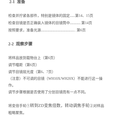
2-1 准备
检查并拧紧各部件，特别是镜体的固定
第14、15页
……
检查目镜是否正确装入镜体的目镜筒中
.第14页
…………
按照要求，准备光源
..第6页
…………………………………
2-2 观察步骤
将样品放到载物台上（第6页）
调节瞳距（第6页）
调节目镜屈光度（第6、7页）
（注意）不可调的目镜（WH10X/WH20X）不能进行这一操
作。
调节步骤根据是否使用了分划目镜而有一点不同。
转到
Z
D
变焦倍数，转动调焦手轮
将变倍手轮①
②对样品
粗略聚焦。