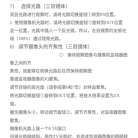
7）
选择光路（三目镜体）
双目光路进行观察时，请将光路切换旋钮①转到IN位置。
2. 使用摄像机光路时，请将光路切换旋钮①旋转到OUT位置
这一位置，光路中插入一个反光镜，所以，左目镜筒的全部光
线（100%）通过视频光路。
8） 调节摄像头的齐焦性（三目镜体）
◎ 保持观察图像与摄像机监视器图
像之间的齐
焦性，就能够在转换光路后任然保持观察图
像或监视器图像的
JQ
聚焦。
调节目镜的屈光度（请参阅第6和7页）对样品聚焦。
将光路切换旋钮①旋转到OUT位置，将放大倍率设置为
Z
X
值。
握住摄像头③，转动调节旋钮②，调节齐焦性，对监视器图像
聚焦。
摄像机光路上接一个0.5X接口
目镜光路稍倾斜，用作TV光路时，会造成监视器图像的稍稍转