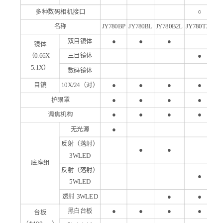
多种数码相机接口
○
名称
JY
7
80
BP
JY
7
8
0BL
JY
7
8
0B2L
JY
7
8
0T2L
双目镜体
●
●
●
镜体
（0.66X-
三目镜体
●
5.1X）
数码镜体
目镜
10
X
/2
4
（对）
●
●
●
●
护眼罩
●
●
●
●
调焦机构
●
●
●
●
无光源
●
反射（落射）
●
●
3WLED
底座组
反射（落射）
●
5WLED
透射 3WLED
●
●
黑白台板
●
●
●
●
台板