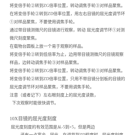
将变倍手轮②转到
Z
G
倍率位置，转动调焦手轮③对样品聚焦。
在将变倍手轮②转到
Z
D
倍率位置，用左右目镜的屈光度调节环
①对样品聚焦，不要使用调焦手轮。
通过带目镜测微尺的目镜进行观察，转动 屈光度调节环①对测
微尺刻度聚焦。
在载物台圆板上放一个易于观察的样品。
将变倍手轮②转到低倍率为止，边用带目镜测微尺的目镜观察
样品，边转动调焦手轮③对样品聚焦。
将变倍手轮②转到
Z
G
倍率位置，转动调焦手轮③对样品聚焦。
将变倍手轮②转到
Z
D
倍率位置，只用不带目镜分划板的目镜的
屈光度调节环对样品聚焦，不要用调焦手轮。
注意（或者记下）左右眼刻度上的屈光度读数，
下次观察时能很快调节。
10X目镜的屈光度刻度
屈光度刻度的有效范围是从-5到+5，但是两边
还有一点富余。因此，在调节到
Z
D
程度时，屈光度刻度