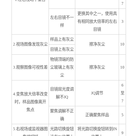
7
更换其中之一，使用具
左右目镜不一
有相同放大倍率的左右
3
样
目镜
样品上有灰尘
2.视场图像发现灰尘
擦净灰尘
10
目镜上有灰尘
物镜顶端的防
3.观察图像可视性差
尘玻璃上有灰
擦净灰尘
10
尘
6
目镜屈光度调
JQ
调节
至
4.变焦放大倍率改变
解不
JQ
7
时，样品图像离开
焦点
聚焦调解不正
正确聚焦样品
5
确
5.右视场或监视器图
光路切换旋钮
将光路切换旋钮转到IN
9