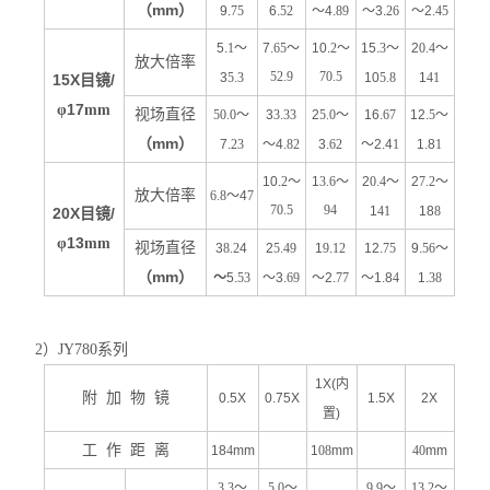
（
mm
）
9.
75
6.
52
～4.
89
～3.
26
～2.
45
5.
1
～
7.
65
～
10.
2
～
15.
3
～
2
0.4
～
放大倍率
52.9
70.5
3
5.3
10
5.8
1
41
15X
/
目镜
17
φ
mm
视场直径
50.0
～
3
3.33
2
5.0
～
16.
67
12.
5
～
（
mm
）
7.
23
～4.
82
3.
62
～2.4
1
1.8
1
10.
2
～
1
3.6
～
2
0.4
～
2
7.2
～
放大倍率
6.8
～4
7
70.5
94
1
41
18
8
20X
/
目镜
13
φ
mm
视场直径
3
8.2
4
2
5.49
1
9
.
12
12.
75
9.
56
～
（
mm
）
～
5.
53
～3.
69
～2.
77
～1.8
4
1.
38
2）
JY
780系列
1X(内
附
加
物
镜
0.5X
0.75X
1.5X
2X
置)
工
作
距
离
18
4
mm
1
08
mm
40
mm
3.3
～
5.0
～
9.9
～
13.2
～