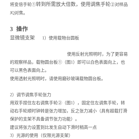
转到所需放大倍数，使用调焦手轮
将变倍手轮①
②对样品
JQ
对焦。
3 操作
显微镜支架
1）使用载物台圆板
使用反射光照明时，为了更容易
的观察样品，载物圆台板①（图1）即可以白色表面向上，也
可以黑色表面向上。
使用透射光照明时，请使用磨砂玻璃载物圆台板。
2）调节调焦手轮张力
用双手捏住左右调焦手轮②（图1），固定住左调焦手轮，转
动右手轮顺时钟转是张力增加，反之张力减小（具有超载打滑
保护的支架不具备调节张力功能）。
建议将张力设置到比发生自动下滑时稍高一点
3）光源的使用（仅限光源支架）