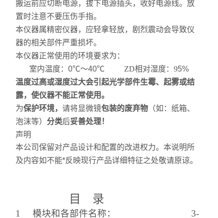
搬运前应切断电源，拔下电源插头，收好电源线。放
置时注意不要压伤手指。
本仪器属精密仪器，应轻拿轻放，剧烈震动会导致仪
器的相关部件严重损坏。
本仪器正常使用的环境要求为：
室内温度：
0
℃～
40
℃
Z
D
相对湿度：
9
5%
温度过高或湿度过大会引起光学部件生霉、起雾或结
露，使仪器不能正常使用。
为
保护环境
，
请将显微镜
包装的废弃物
（如：纸箱、
泡沫等）
分类
后
妥善处理
！
声明
本公司保留对产品设计和配置的改进权力。本说明所
及内容如不能*反映现行产品详细特征之处敬请原谅。
目 录
1 模块和各部件名称： 3-