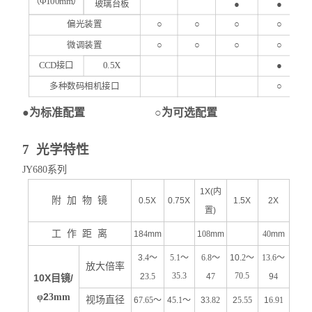
（Φ100mm）
玻璃台板
●
●
偏光装置
○
○
○
○
微调装置
○
○
○
○
CCD接口
0.
5X
●
多种数码相机接口
○
●为标准配置 ○为可选配置
7 光学特性
JY
680系列
1X(内
附
加
物
镜
0.5X
0.75X
1.5X
2X
置)
工
作
距
离
18
4
mm
1
08
mm
40
mm
3.
4
～
5.1
～
6.8
～
10.
2
～
13.6
～
放大倍率
35.3
70.5
2
3.5
4
7
9
4
10X
/
目镜
2
φ
3mm
视场直径
6
7
.
65
～
4
5
.
1
～
3
3.82
2
5.55
1
6.91