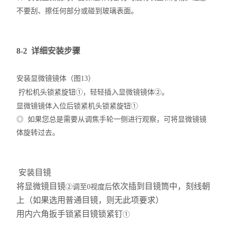
不要刮、擦任何部分或碰到玻璃表面。
8-2 详细安装步骤
安装显微镜镜体（图13）
拧松机头锁紧旋钮①，轻轻插入显微镜镜体②。
显微镜镜体入位后锁紧机头锁紧旋钮①
◎ 如果您总是需要从调焦手轮一侧进行观察，可将显微镜镜
体旋转过去。
安装目镜
将显微镜目镜
依次插到目镜筒中，刻线朝
②调至0视度后
上（如果选用普通目镜，则无此项要求）
用内六角扳手锁紧目镜锁紧钉
①