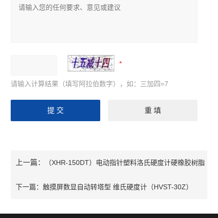
请输入计算结果（填写阿拉伯数字），如：三加四=7
上一篇：
（XHR-150DT）电动指针塑料洛氏硬度计硬橡胶树脂
金属硬度计
下一篇：
触摸屏数显自动转塔型 维氏硬度计（HVST-30Z）