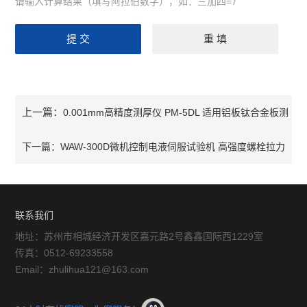
请输入计算结果（填写阿拉伯数字），如：三加四=7
上一篇：
0.001mm高精度测厚仪 PM-5DL 适用铝板钛合金板测
量
下一篇：
WAW-300D微机控制电液伺服试验机 高强度螺栓拉力
试验机
联系我们
地址：苏州市相城经济开发区嘉元路2号鑫鑫国际西1229室
传真：0512-69233558
Email：zhulihua121@163.com