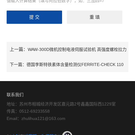
请输入计算结果（填写阿拉伯数字），如：三加四=7
上一篇：
WAW-300D微机控制电液伺服试验机 高强度螺栓拉力
试验机
下一篇：
德国李斯特铁素体含量检测仪FERRITE-CHECK 110
联系我们
地址：苏州市相城经济开发区嘉元路2号鑫鑫国际西1229室
传真：0512-69233558
Email：zhulihua121@163.com