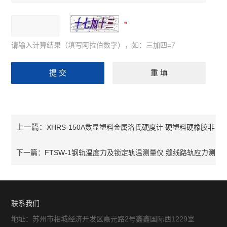
请输入计算结果（填写阿拉伯数字），如：三加四=7
上一篇：
XHRS-150A数显塑料金属洛氏硬度计 硬塑料硬橡胶非
金属数显测量计
下一篇：
FTSW-1钢轨温度力及锁定轨温测量仪 缝线路轨应力测
量仪
联系我们
地址：苏州市相城经济开发区嘉元路2号鑫鑫国际西1229室