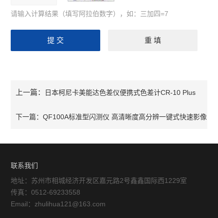
请输入计算结果（填写阿拉伯数字），如：三加四=7
上一篇：
日本柯尼卡美能达色差仪便携式色差计CR-10 Plus
下一篇：
QF100A标准型闪测仪 高清晰度高分辨一键式快速影像
测量仪
联系我们
地址：苏州市相城经济开发区嘉元路2号鑫鑫国际西1229室
传真：0512-69233558
Email：zhulihua121@163.com