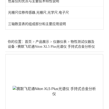
色差仪的优点与主要技术特性说明
测量/计量仪器
光栅尺位移传感器,光栅尺,光学尺,电子尺
行业专用仪器仪表
三轴数显表的组成部分和主要应用说明
光学仪器
查看全部 >>
你的位置：
首页
>
产品展示
>
仪器仪表
>
物性测试仪器及
设备
>赛默飞尼通Niton XL5 Plus光谱仪 手持式合金分析仪