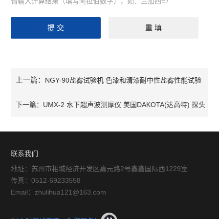
请输入计算结果（填写阿拉伯数字），如：三加四=7
上一篇：
NGY-90盐雾试验机 色漆和清漆耐中性盐雾性能试验
计
下一篇：
UMX-2 水下超声波测厚仪 美国DAKOTA(达高特) 探头
300m使用
联系我们
地址：苏州市相城经济开发区嘉元路2号鑫鑫国际西1229室
传真：0512-69233558
Email：zhulihua121@163.com