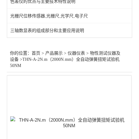
色差仪的优点与主要技术特性说明
测量/计量仪器
光栅尺位移传感器,光栅尺,光学尺,电子尺
行业专用仪器仪表
三轴数显表的组成部分和主要应用说明
光学仪器
查看全部 >>
你的位置：
首页
>
产品展示
>
仪器仪表
>
物性测试仪器及
设备
>THN-A-2N.m（2000N.mm）全自动弹簧扭矩试验机
50NM