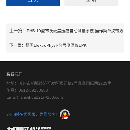
上一篇：
PHB-10型布氏硬度压痕自动测量系统 操作简单携带方
便
下一篇：
德国ElektroPhysik涂层测厚仪EPK
Minitest725/735/745
联系我们
地址：苏州市相城经济开发区嘉元路2号鑫鑫国际西1229室
传真：0512-69233558
Email：zhulihua121@163.com
24小时在线客服，为您服务！