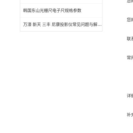
您
韩国东山光栅尺电子尺规格参数
您
万濠 新天 三丰 尼康投影仪常见问题与解决方案
联
常
详
补