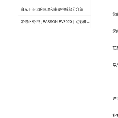
白光干涉仪的原理和主要构成部分介绍
您
如何正确进行EASSON EV3020手动影像测量仪的校准？
您
联
常
详
补