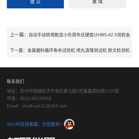
上一篇：
自动手动转塔数显小负荷布氏硬度计HBS-62.5测软金
属纯铝铅锡硬度
下一篇：
金属磨料循环寿命试验机 喷丸清理测试机 欧文检测机
联系我们
地址：苏州市相城经济开发区嘉元路2号鑫鑫国际西1229室
传真：0512-69233558
Email：zhulihua121@163.com
24小时在线客服，为您服务！