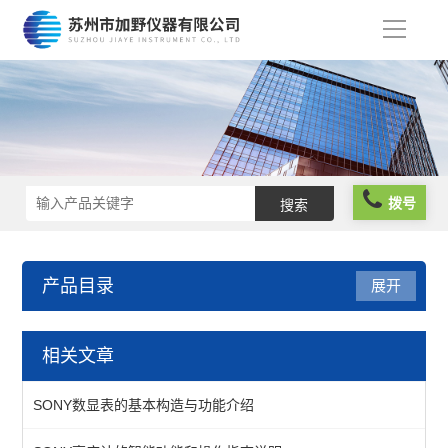
导
航
拨号
产品目录
展开
sony
相关文章
SONY 数显表
SONY数显表的基本构造与功能介绍
索尼高度计