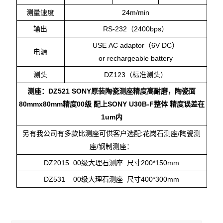
测量速度
24m/min
输出
RS-232（2400bps）
USE AC adaptor（6V DC）
电源
or rechargeable battery
测头
DZ123（
标准测头
）
测座
：
DZ521 SONY
原装陶瓷测座精度高耐磨，陶瓷面
80mmx80mm
精度
00
级
配上
SONY U30B-F
整体
精度误差在
1um
内
另有我公司有多款比测座可供客户选配
:
花岗石测座
/
陶瓷测
座
/
钢制测座：
DZ2015 00
级大理石测座
尺寸
200*150mm
DZ531 00
级大理石测座
尺寸
400*300mm