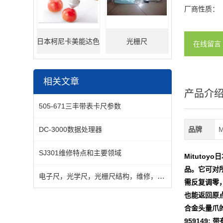
厂商性质：
日本柯尼卡美能达色
光栅尺
在线留言
差仪
相关文章
产品介
505-671三丰带表卡尺参数
DC-3000数据处理器
品牌
SJ301维修特点和主要领域
Mitutoy
品。它可对
电子尺，光学尺，光栅尺结构，维修，安装使用原理
需反复调零，
也能返回原点
合金头量爪的
959149: