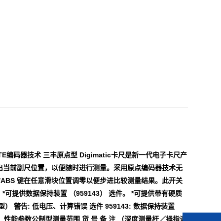
UTE编码器技术 三丰原点型 Digimatic卡尺是新一代电子卡尺产
出当前副尺位置，以便随时进行测量。采用原点编码器技术无
O/ABS 键在任意滑块位置调零以便步进比较测量结果。此开关
可提供数据保持装置 （959143） 选件。 *可提供带有硬质
告: 低电压、计算错误 选件 959143: 数据保持装置
（2m） 性能参数公制型测量范围 货 号 备 注 （深度测量杆／拇指调