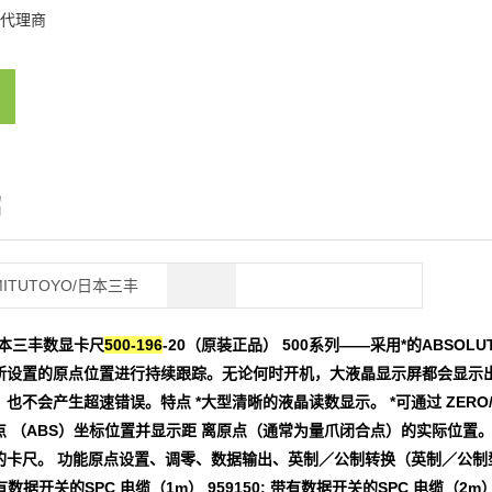
代理商
绍
MITUTOYO/日本三丰
o日本三丰数显卡尺
500-196
-20（原装正品） 500系列——采用*的ABSOL
所设置的原点位置进行持续跟踪。无论何时开机，大液晶显示屏都会显示
也不会产生超速错误。特点 *大型清晰的液晶读数显示。 *可通过 ZER
 （ABS）坐标位置并显示距 离原点（通常为量爪闭合点）的实际位置。 *
卡尺。 功能原点设置、调零、数据输出、英制／公制转换（英制／公制型） 警
 带有数据开关的SPC 电缆（1m） 959150: 带有数据开关的SPC 电缆