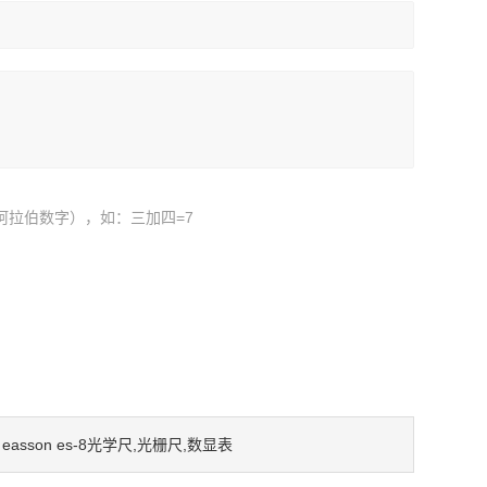
阿拉伯数字），如：三加四=7
：
easson es-8光学尺,光栅尺,数显表