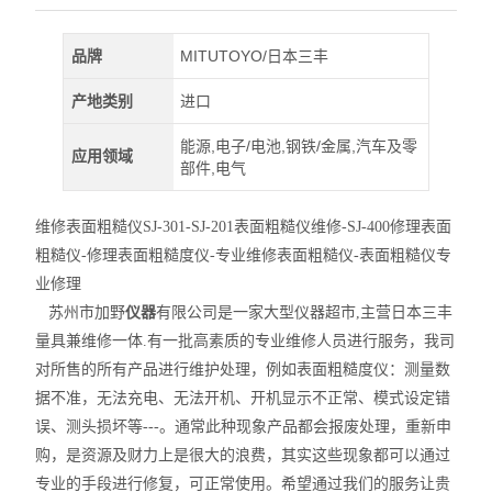
品牌
MITUTOYO/日本三丰
产地类别
进口
能源,电子/电池,钢铁/金属,汽车及零
应用领域
部件,电气
维修表面粗糙仪SJ-301-SJ-201表面粗糙仪维修-SJ-400修理表面
粗糙仪-修理表面粗糙度仪-专业维修表面粗糙仪-表面粗糙仪专
业修理
苏州市加野
仪器
有限公司是一家大型仪器超市,主营日本三丰
量具兼维修一体.有一批高素质的专业维修人员进行服务，我司
对所售的所有产品进行维护处理，例如表面粗糙度仪：测量数
据不准，无法充电、无法开机、开机显示不正常、模式设定错
误、测头损坏等---。通常此种现象产品都会报废处理，重新申
购，是资源及财力上是很大的浪费，其实这些现象都可以通过
专业的手段进行修复，可正常使用。希望通过我们的服务让贵