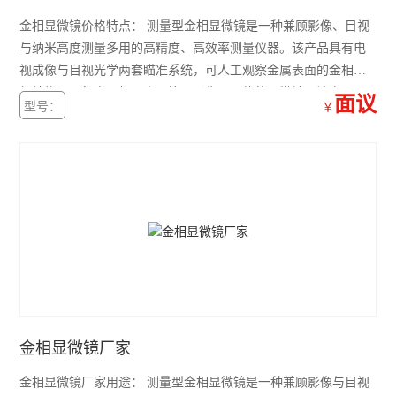
金相显微镜价格特点： 测量型金相显微镜是一种兼顾影像、目视
与纳米高度测量多用的高精度、高效率测量仪器。该产品具有电
视成像与目视光学两套瞄准系统，可人工观察金属表面的金相组
织结构，是集光、机、电、算、影像于一体的显微镜。该产品以
面议
型号：
￥
二维测量为主，也可作三维辅助测量，广泛应用于电子组件、精
密模具、塑料、PCB加工方面、镀膜厚度、手机玻璃等工业领
域。
金相显微镜厂家
金相显微镜厂家用途： 测量型金相显微镜是一种兼顾影像与目视