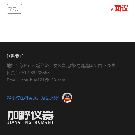
光、机、电、算、影像于一体的显微镜。该产品以二维测量为
面议
型号：
￥
主，也可作三维辅助测量，广泛应用于电子组件、精密模具、塑
料、PCB加工方面、镀膜厚度、手机玻璃等工业领域。
联系我们
地址：苏州市相城经济开发区嘉元路2号鑫鑫国际西1229室
传真：0512-69233558
Email：zhulihua121@163.com
24小时在线客服，为您服务！