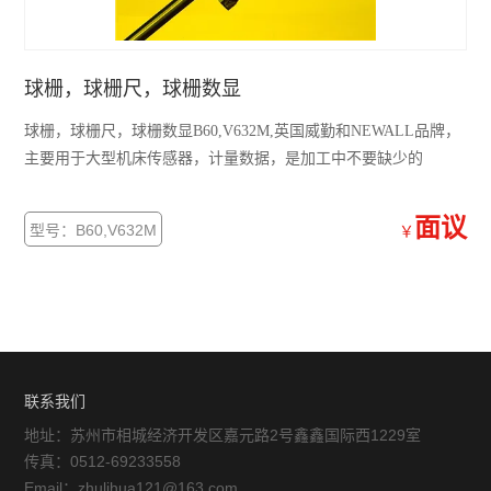
球栅，球栅尺，球栅数显
球栅，球栅尺，球栅数显B60,V632M,英国威勤和NEWALL品牌，
主要用于大型机床传感器，计量数据，是加工中不要缺少的
面议
型号：B60,V632M
￥
联系我们
地址：苏州市相城经济开发区嘉元路2号鑫鑫国际西1229室
传真：0512-69233558
Email：zhulihua121@163.com