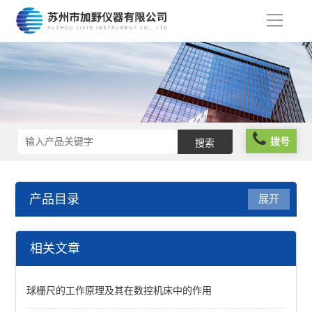
导
航
拨号
产品目录
展开
球栅
相关文章
查看全部 >>
球栅尺的工作原理及其在数控机床中的作用