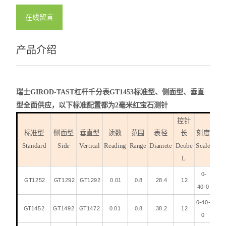
在线留言
产品介绍
瑞士GIROD-TAST杠杆千分表GT1453
标准型、侧面型、垂直
型全面供应，以下标准配置都为2毫米红宝石测针
控针
标准型
侧面型
垂直型
读数
范围
表径
长
刻度
Standard
Side
Vertical
Reading
Range
Diamete
Deobe
Scale
L
0-
GT1252
GT1292
GT1292
0.01
0.8
28.4
12
40-0
0-40-
GT1452
GT1492
GT1472
0.01
0.8
38.2
12
0