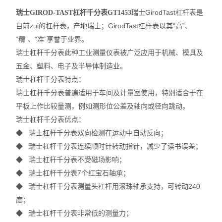
瑞士GirodTast杠杆表是
瑞士GIROD-TAST杠杆千分表GT1453
目前zui的杠杆表，产地瑞士；GirodTast杠杆表以其“高”、
“精”、“准”享誉于业界。
瑞士杠杆千分表此种工业测量仪表被广泛应用于机械、模具及
五金、塑料、电子及半导体制造业。
瑞士杠杆千分表特点：
瑞士杠杆千分表普遍适用于车间及计量室使用，特别适合于在
平板上作比较量测，例如测形位公差及轴向或径向跳动。
瑞士杠杆千分表优点：
◆
瑞士杠杆千分表
双向检测在运动中自动反向；
◆
瑞士杠杆千分表
连续顺时针转动指针，减少了读书误差；
◆
瑞士杠杆千分表
不受磁场影响；
◆
瑞士杠杆千分表
7个红宝石轴承；
◆
瑞士杠杆千分表
测量头杠杆用滚珠轴承支持，可转动240
度；
◆
瑞士杠杆千分表
非常低的测量力；