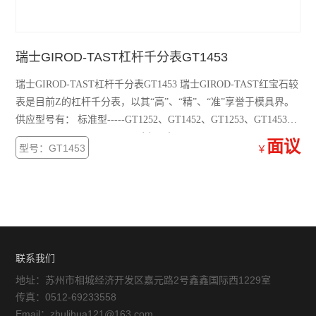
瑞士GIROD-TAST杠杆千分表GT1453
瑞士GIROD-TAST杠杆千分表GT1453 瑞士GIROD-TAST红宝石较
表是目前Z的杠杆千分表，以其“高”、“精”、“准”享誉于模具界。
供应型号有： 标准型-----GT1252、GT1452、GT1253、GT1453、
GT1254、GT1454 GT1453SP 侧面型-----GT1292、GT1492、
面议
型号：GT1453
￥
GT1293、GT1493
联系我们
地址：苏州市相城经济开发区嘉元路2号鑫鑫国际西1229室
传真：0512-69233558
Email：zhulihua121@163.com