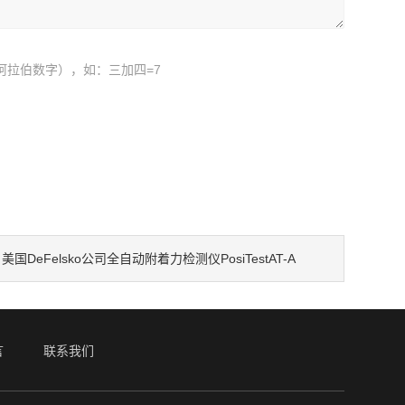
阿拉伯数字），如：三加四=7
：
美国DeFelsko公司全自动附着力检测仪PosiTestAT-A
言
联系我们