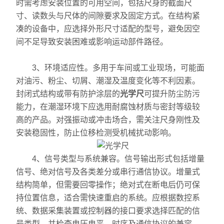
时需考虑安装位置的可用空间，包括尺身的截面尺
硬度计
寸、读数头与尺体的间隙要求及固定方式。在结构紧
凑的设备中，应选择外形尺寸适配的型号，避免因空
三次元
间不足导致安装困难或影响运动部件路径。
粗糙度仪
3、环境适应性。多用于车间或工业现场，可能面
工具显微镜
对油污、粉尘、切屑、潮湿及温度变化等不利因素。
封闭式结构或带有防护涂层的
光学尺
可提升防尘防污
三丰量具
能力，在潮湿环境下应选用耐腐蚀材质与密封等级较
高的产品。对强振动或冲击场合，需关注尺身刚性及
电子衡器
安装稳固性，防止位移检测受机械扰动影响。
花岗石,大理石
4、信号类型与系统兼容。信号输出形式包括增量
扭力测试仪
信号、绝对信号及各类差分或串行通信协议。增量式
结构简单，但需要回零操作；绝对式在断电后仍可保
EV2515
持位置信息，适合需快速重启的系统。应根据数控系
统、数据采集装置或控制器的接口要求选择匹配的信
二次元
号类型，并检查电压电平、时序及通信协议的兼容