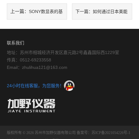
自动测高仪系列
上一篇：
SONY数显表的基
下一篇：
如何通过日本美能
专用IC系列
本构造与功能介绍
达色差仪CR-10优化质量控制
测量软件系列
流程？
联系我们
仪器仪表
地址：苏州市相城经济开发区嘉元路2号鑫鑫国际西1229室
传真：0512-69233558
交通运输
Email：zhulihua121@163.com
光密度计
24小时在线客服，为您服务！
版权所有 © 2026 苏州市加野仪器有限公司
备案号：苏ICP备2021054226号-1