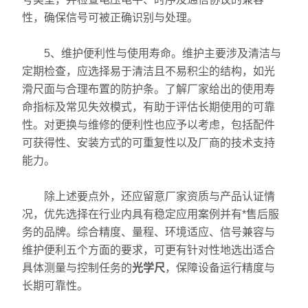
性，确保信号可被正确识别与处理。
放大镜
5、维护便利性与使用寿命。维护主要涉及清洁与
球栅
定期检查，应选择易于清洁且不易积尘的结构，如光
仪器配件
滑尺面与合理布置的防护条。了解厂家给出的使用寿
命指标及常见失效模式，有助于评估长期使用的可靠
暖通环保测试仪器
性。对更换与维修的便利性也应予以考虑，包括配件
可获得性、安装方式的可重复性以及厂商的技术支持
三坐标测量仪系列
能力。
工具显微镜系列
除上述要点外，还应留意厂家资质与产品认证情
况，优先选择在行业内具有稳定应用案例并有*售后服
金相显微镜
务的品牌。综合精度、量程、环境适应、信号兼容与
刀具预调系列
维护便利五个方面的要求，可更有针对性地选出适合
具体测量与控制任务的
光学尺
，保障设备运行精度与
白光干涉仪
长期可靠性。