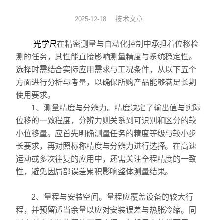
数显表
技术文章
2025-12-18
sony
光学尺
在精密测量与自动化控制中承担着位移检
测的任务，其性能直接影响测量精度与系统稳定性。
影像测量仪
选择时需结合实际应用需求与工况条件，从以下五个
方面进行分析与考量，以确保所购产品能够满足长期
色差仪
使用要求。
1、测量精度与分辨力。精度决定了输出值与实际
测高仪
位移的一致程度，分辨力则关系到可识别和区分的较
小位移量。应首先明确测量任务的精度等级与较小步
电线电缆试验机
长要求，再对照标称精度与分辨力进行选择。在高速
投影仪
运动或多次往复的应用中，还需关注全程精度的一致
性，避免因局部误差累积影响整体测量结果。
卡尺
2、量程与安装空间。量程应覆盖设备的较大行
千分表
程，并预留适当余量以应对安装误差与热胀冷缩。同