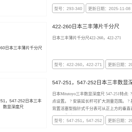
型号：293-340
更新日期：2025-11-08
422-260日本三丰薄片千分尺
日本三丰薄片千分尺422-260，422-271
型号：422-260，422-271
更新日期：202
547-251，547-252日本三丰数
日本Mitutoyo三丰数显深度尺 547-251特点: ? ABSOLUTE Digimatic 深度尺可在电池用尽前保持原有的原
点设置。 ? 安装延长杆可扩大测量范围。 
背置活塞型指针式千分表可从正上方的垂直表盘进行读
（547 系列）。
型号：547-251，547-252
更新日期：202