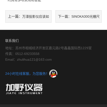
时具有多项实用和智能
放大镜
上一篇：
万濠投影仪应该如
下一篇：
SINOKA300光栅尺
球栅
何保养以延长其寿命
的主要特点和常见的应用场景
仪器配件
包括哪些
联系我们
暖通环保测试仪器
地址：苏州市相城经济开发区嘉元路2号鑫鑫国际西1229室
三坐标测量仪系列
传真：0512-69233558
Email：zhulihua121@163.com
工具显微镜系列
24小时在线客服，为您服务！
金相显微镜
刀具预调系列
白光干涉仪