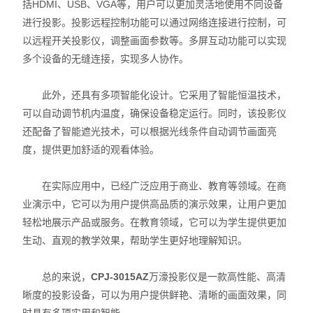
括HDMI、USB、VGA等，用户可以更加灵活地使用不同设备
硬度计
进行投影。投影远程控制功能可以通过网络连接进行控制，可
以远程开关投影仪，调整画面参数等。多屏互动功能可以实现
三次元
多个设备的无缝连接，实现多人协作。
粗糙度仪
此外，还具有多项智能化设计。它采用了智能恒温技术，
工具显微镜
可以自动调节机内温度，确保设备稳定运行。同时，该投影仪
还配备了智能遮光技术，可以根据光线条件自动调节画面亮
三丰量具
度，提供更加舒适的观看体验。
电子衡器
在实际应用中，已经广泛应用于商业、教育等领域。在商
业演示中，它可以为用户提供高品质的演示效果，让用户更加
花岗石,大理石
轻松地展示产品或服务。在教育领域，它可以为学生提供更加
扭力测试仪
生动、直观的教学效果，帮助学生更好地理解知识。
EV2515
总的来说，
CPJ-3015AZ
万濠投影仪是一款高性能、高清
晰度的投影设备，可以为用户提供鲜艳、清晰的画面效果，同
二次元