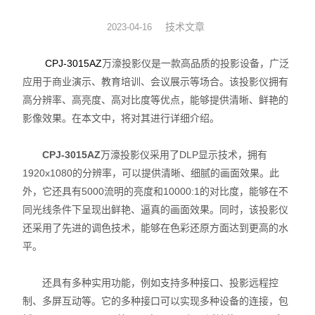
数显表
技术文章
2023-04-16
sony
CPJ-3015AZ
万濠投影仪是一款高品质的投影设备，广泛
应用于商业演示、教育培训、会议展示等场合。该投影仪拥有
影像测量仪
高分辨率、高亮度、高对比度等优点，能够提供清晰、鲜艳的
影像效果。在本文中，将对其进行详细介绍。
色差仪
CPJ-3015AZ
万濠投影仪采用了DLP显示技术，拥有
测高仪
1920x1080的分辨率，可以提供清晰、细腻的画面效果。此
电线电缆试验机
外，它还具有5000流明的亮度和10000:1的对比度，能够在不
同光线条件下呈现出鲜艳、逼真的画面效果。同时，该投影仪
投影仪
还采用了先进的调色技术，能够在色彩还原方面达到更高的水
平。
卡尺
还具有多种实用功能，例如支持多种接口、投影远程控
千分表
制、多屏互动等。它的多种接口可以实现多种设备的连接，包