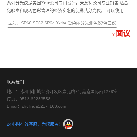
系列分光仪是美国Xrite公司专门设计，天友利公司专业销售,适合
化验室和现场色彩管理的经济实惠的便携式分光仪。 可以使用于
颜色检测、现场色彩确认等各种工作场合。
型号：SP60 SP62 SP64 X-rite 爱色丽分光测色仪/色差仪
面议
￥
联系我们
地址：苏州市相城经济开发区嘉元路2号鑫鑫国际西1229室
传真：0512-69233558
Email：zhulihua121@163.com
24小时在线客服，为您服务！