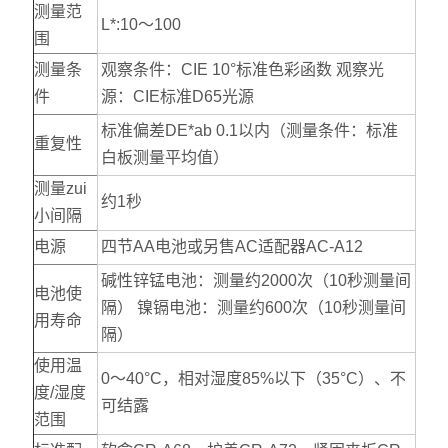
测量范
L*:10～100
围
测量条
观察条件：CIE 10°标准色彩函数 观察光
件
源：CIE标准D65光源
标准偏差DE*ab 0.1以内（测量条件：标准
重复性
白板测量平均值）
测量zui
约1秒
小间隔
电源
四节AA电池或另售AC适配器AC-A12
碱性锌锰电池：测量约2000次（10秒测量间
电池使
隔） 镍镉电池：测量约600次（10秒测量间
用寿命
隔）
使用温
0～40°C，相对湿度85%以下（35°C）、不
度/湿度
可结露
范围