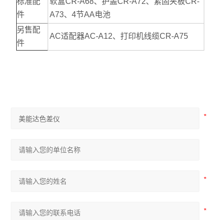
标准配
软盒CR-A68、护盖CR-A72、紧固夹板CR-
件
A73、4节AA电池
另售配
AC适配器AC-A12、打印机线缆CR-A75
件