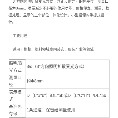
8°方向照明扩散受光方式（含正反射光）的色差仪。测量口
径为8mm。尽量减少不必要的使用功能，价格便宜。测量、数
据处理、显示的三个部位一体化设计。小型轻便的手提式设
计。
主要用途
适用于橡胶、塑料领域室内装饰、服装产业等领域
照明/受
8/d（8°方向照明扩散受光方式）
光方式
测量口
约Φ8mm
径
表示模
D（L*a*b*）/DE*ab或D（L*C*H*）/DE*ab
式
基准色
1条通道；保留给测量使用
存储