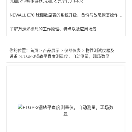
光栅尺位移传感器,光栅尺,光学尺,电子尺
测量/计量仪器
NEWALL E70 球栅数显表的系统升级、备份与故障恢复操作指南
行业专用仪器仪表
了解万濠光栅尺的工作原理、特点以及应用场景
光学仪器
查看全部 >>
你的位置：
首页
>
产品展示
>
仪器仪表
>
物性测试仪器及
设备
>FTGP-3钢轨平直度测量仪，自动测量，现场数显