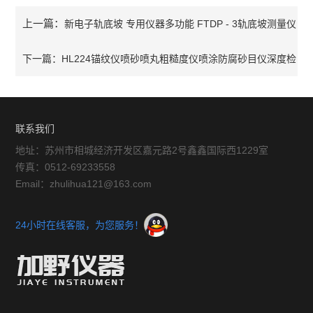
上一篇：
新电子轨底坡 专用仪器多功能 FTDP - 3轨底坡测量仪
下一篇：
HL224锚纹仪喷砂喷丸粗糙度仪喷涂防腐砂目仪深度检
测仪
联系我们
地址：苏州市相城经济开发区嘉元路2号鑫鑫国际西1229室
传真：0512-69233558
Email：zhulihua121@163.com
24小时在线客服，为您服务！