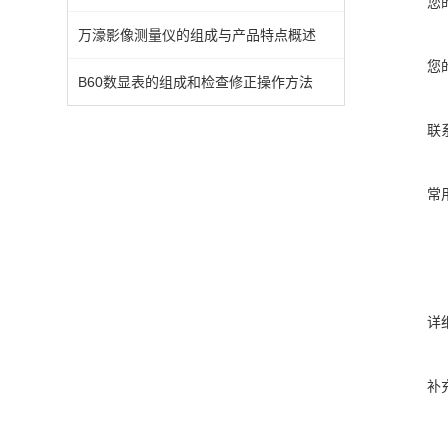
您
万濠影像测量仪的组成与产品特点概述
您
B60数显表的组成和检查修正操作方法
联
常
详
补