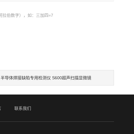
阿拉伯数字），如：三加四=7
：
半导体焊接缺陷专用检测仪 S600超声扫描显微镜
言
联系我们