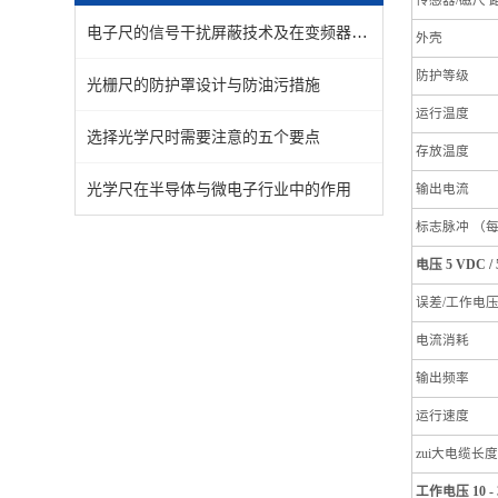
传感器/磁尺 
电子尺的信号干扰屏蔽技术及在变频器环境下的稳定性
外壳
防护等级
光栅尺的防护罩设计与防油污措施
运行温度
选择光学尺时需要注意的五个要点
存放温度
光学尺在半导体与微电子行业中的作用
输出电流
标志脉冲 （每 
电压 5 VDC / 5
误差/工作电
电流消耗
输出频率
运行速度
zui大电缆长度
工作电压 10 - 3