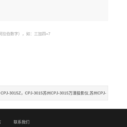
阿拉伯数字），如：三加四=7
：
CPJ-3015Z，CPJ-3015苏州CPJ-3015万濠投影仪,苏州CPJ-
影仪，昆山CPJ-3015投影仪
言
联系我们