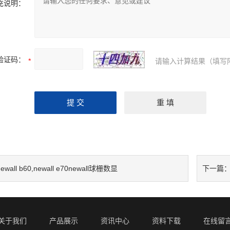
充说明：
验证码：
请输入计算结果（填写
newall b60,newall e70newall球栅数显
下一篇
3015Z投
关于我们
产品展示
资讯中心
资料下载
在线留