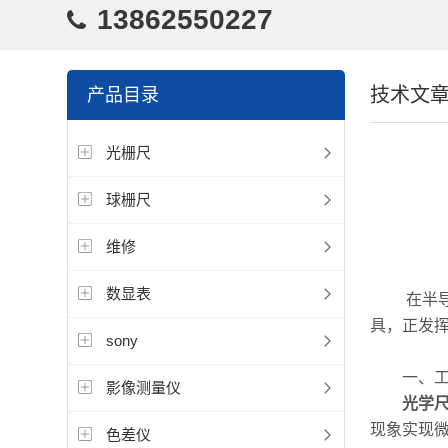
13862550227
技术文
产品目录
光栅尺
球栅尺
维修
数显表
在半导体
具，正发
sony
一、工
影像测量仪
光学
现象实现
色差仪