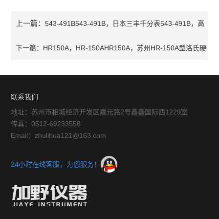
上一篇：
543-491B543-491B，日本三丰千分表543-491B，高
度规，深度计
下一篇：
HR150A，HR-150AHR150A，苏州HR-150A型洛氏硬
度计价格
联系我们
地址：苏州市相城经济开发区嘉元路2号鑫鑫国际西1229室
传真：0512-69233558
Email：zhulihua121@163.com
24小时在线客服，为您服务！