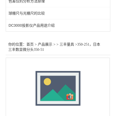
色差仪的分析方法原理
三丰千分表，百分表
球栅尺与光栅尺的比较
三丰粗糙度仪
DC3000投影仪产品用途介绍
三丰高度计
三丰小配件
你的位置：
首页
>
产品展示
> >
三丰量具
>350-251，日本
三丰数显微分头350-51
查看全部 >>