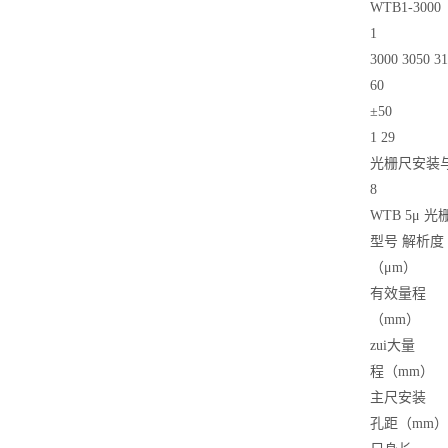
WTB1-3000
1
3000 3050 31
60
±50
1 29
光栅尺安装与
8
WTB 5μ 
型号 解析度
（μm）
有效量程
（mm）
zui大量
程（mm）
主尺安装
孔距（mm）