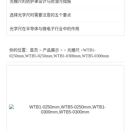
光栅尺的防护罩设计与防油污措施
putaba sumtak光栅尺
选择光学尺时需要注意的五个要点
Easson
光学尺在半导体与微电子行业中的作用
SINO KA300光栅尺
光学尺
你的位置：
首页
>
产品展示
> >
光栅尺
>WTB1-
0250mm,WTB5-0250mm,WTB1-0300mm,WTB5-0300mm
电子尺
查看全部 >>