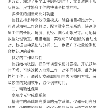
测方式，缩短了单个工件的检测时间，尤其适用于形
硬度计
状复杂、尺寸繁多工件的快速全检或抽检。
多样化的测量与比对功能
三次元
仪器支持多种高效测量模式。除直接目视比对外，
粗糙度仪
可通过精密工作台移动，配合数字显示系统，快速测
量工件的长度、角度、孔径、圆心距等尺寸。可配备
工具显微镜
数据处理装置，连接电脑，实现与CAD图纸的自动比
对、数据自动采集与分析，进一步提升了批量检测和
三丰量具
数据处理的效率。
良好的工作适应性
电子衡器
仪器结构稳固，操作环境要求相对宽松。开机预热
时间短，可快速投入检测工作。对不同材质、反光特
花岗石,大理石
性的工件，可通过切换轮廓照明与表面照明方式，获
扭力测试仪
取较佳的观测效果，减少调整时间。
二、精确性保障
EV2515
高精度光学成像系统
精确性的基础是高质量的光学系统。仪器采用高分
二次元
辨率、低畸变的物镜，确保投影到屏幕上的工件轮廓