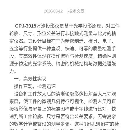
数显表
技术文章
2026-03-12
sony
CPJ-3015
万濠投影仪是基于光学投影原理，对工件
轮廓、尺寸、形位公差进行非接触式测量与比对的精
影像测量仪
密仪器。其设计目标在于为精密制造、模具、电子、
五金等行业提供一种直观、快速、可靠的质量检测手
色差仪
段，其高效性体现在操作流程与检测速度，精确性则
源于稳定的光学系统、精密的机械结构与数据处理能
测高仪
力。
一、高效性实现
电线电缆试验机
操作直观，检测迅速
投影仪
设备将工件放大后的清晰轮廓影像投射至大尺寸观
察屏，使工件的微观几何特征可视化。检测人员可直
卡尺
接将影像与屏幕上的标准图样或十字线进行比对，快
速判断工件轮廓、尺寸是否符合公差要求，无需复杂
千分表
的数学计算或繁琐的测量步骤。这种“所见即所得”的检