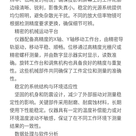
边缘清晰、锐利，影像失真小。稳定的光源系统提供
放大镜
均匀照明，避免杂散光干扰。不同的放大倍率物镜可
根据检测精度要求更换，确保细节可辨。
球栅
精密的机械运动平台
仪器配件
仪器配备高精度的X轴、Y轴移动工作台，由精密导
轨驱动，移动平稳、顺畅。位移通过高精度光栅尺或
暖通环保测试仪器
精密螺杆测量，并由数字显示器实时显示，读数准
确。旋转工作台和调焦机构也具备良好的精度与重复
三坐标测量仪系列
性。这些机械部件共同确保了工件定位和测量的准确
性。
工具显微镜系列
稳定的系统结构与环境适应性
坚固的机身和防震设计，减少了外部振动对测量稳
金相显微镜
定性的影响。关键部件采用耐磨、耐腐蚀材料，长期
刀具预调系列
使用下性能稳定。仪器具有一定的温度补偿能力或对
环境温度波动不敏感，保证了在不同工作环境下测量
白光干涉仪
结果的一致性。
数据处理与软件分析