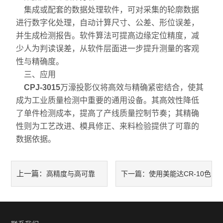
自动测高仪系列
集成或配套的数据处理软件，可对采集的轮廓数据
进行数字化处理，自动计算尺寸、公差、形位误差，
专用IC系列
并生成检测报告。软件算法可提高边缘定位精度，减
少人为判读误差，从软件层面进一步提升测量的客观
测量软件系列
性与精确度。
三、应用
仪器仪表
CPJ-3015
万濠投影仪将高效与精确紧密结合，使其
交通运输
成为工业质量检测中重要的通用设备。其高效性降低
了单件检测成本，提高了产线质量控制节奏；其精确
光密度计
性则为工艺改进、模具修正、来料检验提供了可靠的
数据依据。
上一篇：
高精度与高可靠
下一篇：
使用美能达CR-10色
性：球栅数显表在油污、震动
差仪确保产品一致性的有效方