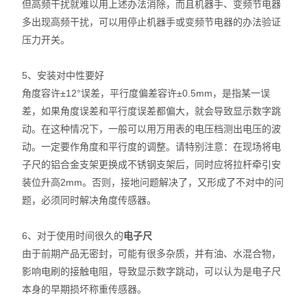
但高频干扰就难以用上述办法消除，而且机器手、变频节电器
多出现高频干扰，可以用停止机器手或变频节电器的办法验证
放大镜
压力开关。
球栅
5、安装对中性要好
仪器配件
角度容许±12°误差，平行度偏差容许±0.5mm，是指某一误
差，如果角度误差和平行度误差都偏大，就会导致显示数字跳
暖通环保测试仪器
动。在这种情况下，一般可以用万用表的电压档测出电压的波
动。一定要作角度和平行度的调整。请特别注意：在现场将电
三坐标测量仪系列
子尺的铝合金支架更换成不锈钢支架后，同时应将拉杆牵引安
装位升高2mm。否则，接地问题解决了，又形成了不对中的问
工具显微镜系列
题，必须同时解决角度传感器。
金相显微镜
6、对于使用时间很久的
电子尺
刀具预调系列
由于前期产品无密封，可能有很多杂质，并有油、水混合物，
影响电刷的接触电阻，导致显示数字跳动，可以认为是电子尺
白光干涉仪
本身的早期损坏称重传感器。