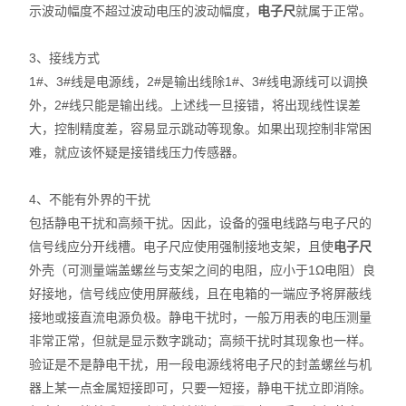
硬度计
示波动幅度不超过波动电压的波动幅度，
电子尺
就属于正常。
三次元
3、接线方式
1#、3#线是电源线，2#是输出线除1#、3#线电源线可以调换
粗糙度仪
外，2#线只能是输出线。上述线一旦接错，将出现线性误差
大，控制精度差，容易显示跳动等现象。如果出现控制非常困
工具显微镜
难，就应该怀疑是接错线压力传感器。
三丰量具
4、不能有外界的干扰
包括静电干扰和高频干扰。因此，设备的强电线路与电子尺的
电子衡器
信号线应分开线槽。电子尺应使用强制接地支架，且使
电子尺
花岗石,大理石
外壳（可测量端盖螺丝与支架之间的电阻，应小于1Ω电阻）良
好接地，信号线应使用屏蔽线，且在电箱的一端应予将屏蔽线
扭力测试仪
接地或接直流电源负极。静电干扰时，一般万用表的电压测量
非常正常，但就是显示数字跳动；高频干扰时其现象也一样。
EV2515
验证是不是静电干扰，用一段电源线将电子尺的封盖螺丝与机
器上某一点金属短接即可，只要一短接，静电干扰立即消除。
二次元