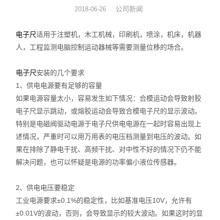
公司新闻
2018-06-26
数显表
电子尺
适用于注塑机，木工机械，印刷机，喷涂，机床，机器
sony
人，工程监测电脑控制运动器械等需要测量位移的场合。
影像测量仪
电子尺
安装的几个要求
1、供电电源要有足够的容量
色差仪
如果电源容量太小，容易发生如下情况：合模运动会导致射胶
测高仪
电子尺显示跳动，或熔胶运动会导致合模电子尺的显示波动。
特别是电磁阀驱动电源于电子尺供电电源在一起时容易出现上
电线电缆试验机
述情况，严重时可以用万用表的电压档测量到电压的波动。如
果在排除了静电干扰、高频干扰、对中性不好的情况下仍不能
投影仪
解决问题，也可以怀疑是电源的功率偏小液位传感器。
卡尺
2、供电电压要稳定
工业电源要求±0.1%的稳定性，比如基准电压10V，允许有
千分表
±0.01V的波动，否则，会导致显示的较大波动。如果这时的显