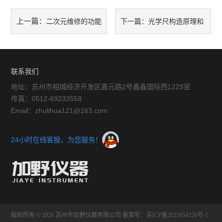
自动测高仪系列
上一篇：
二次元维修的功能
下一篇：
光学尺构造原理和
专用IC系列
和常见故障
优点
测量软件系列
联系我们
仪器仪表
地址：苏州市相城经济开发区嘉元路2号鑫鑫国际西1229室
交通运输
传真：0512-69233558
Email：zhulihua121@163.com
光密度计
24小时在线客服，为您服务！
版权所有 © 2026 苏州市加野仪器有限公司
备案号：苏ICP备2021054226号-1