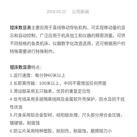
数显表
公司新闻
2019-03-22
sony
镗床数显表
主要应用于直线移动导轨机构，可实现移动量的显
示和自动控制，广泛应用于机床加工和仪器的精密测量。可供
影像测量仪
不同规格的各类机床、仪器数字化改造选用，还可根据用户的
特殊需要进行特殊制作。
色差仪
镗床数显表
特点：
测高仪
1.运行速度：每分钟60米以上
电线电缆试验机
2.长距离传输：100米以上，中间不需增加任何界面
3.滑动部采用五只轴承，优异的重复定位性
投影仪
4.信号线采用多层隔离线网及金属软外壳保护，防水及抗干扰
性优良
卡尺
5.尺身采用铝合金型材，经阳极处理，尺头部分用合金压铸，
镀硬铬，耐腐蚀
千分表
6.防尘片采用特种塑胶，耐刮伤，耐腐蚀，磨擦阻力小