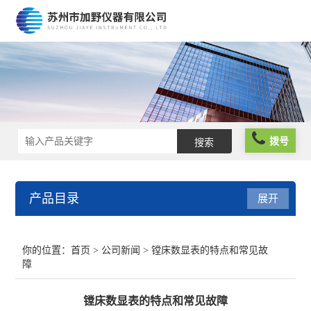
拨号
产品目录
展开
光栅尺
你的位置：
首页
>
公司新闻
> 镗床数显表的特点和常见故
障
球栅尺
镗床数显表的特点和常见故障
维修