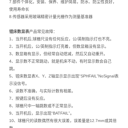
7.部件个体化，安装、保养、维护简易，防水、防尘性良好，
硬度计
使用寿命长
8.传感器采用玻璃精密计量光栅作为测量基准器
三次元
粗糙度仪
镗床数显表
产品常见故障：
1、当开机后,球栅尺没有任何反应，公/英制指示灯也不亮。
工具显微镜
2、当开机后，公/英制指示灯亮着，但数显箱没有显示。
3、数显箱有显示，但经常自动熄减，然后又自动重开。
三丰量具
4、显示数不正常跳动，就是机床不动，有时显示数会自己
跳。
电子衡器
5、镗床数显表X、Y、Z轴显示显示出现“SPHFAIL”NoSignal表
示没信号。
花岗石,大理石
6、读数不准确，与实际计数有相差。
扭力测试仪
7、按键后没有反应。
8、球栅尺中一轴跳数或不正常显示。
EV2515
9、当开机后，显示出现“BATFAIL”。
10、球栅尺的读数偶然有很大误差，误差量是12.7mm或其倍
二次元