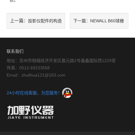
数。
放大镜
上一篇：
投影仪配件的构造
下一篇：
NEWALL B60球栅
球栅
和产品特色
数显表的应用领域及如何输入
仪器配件
信号
联系我们
暖通环保测试仪器
地址：苏州市相城经济开发区嘉元路2号鑫鑫国际西1229室
三坐标测量仪系列
传真：0512-69233558
Email：zhulihua121@163.com
工具显微镜系列
24小时在线客服，为您服务！
金相显微镜
刀具预调系列
白光干涉仪