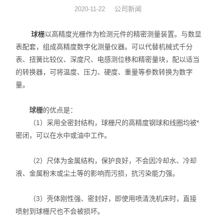
公司新闻
2020-11-22
数显表
球栅
以高精度光栅作为检测元件的精密测量装置。与数显
sony
表配套，组成高精度数字化测量仪器。可以代替机械式千分
表、扭簧比较仪、深度尺、电感测位移和精密量块，配以适当
影像测量仪
的转换器，可将温度、压力、硬度、重量等参数转换为数字
量。
色差仪
测高仪
球栅
的优点是：
（1）采用全密封结构，球栅尺的高精度钢球和线圈均被*
电线电缆试验机
密闭，可以在水中或油中工作。
投影仪
（2）尺体为金属结构，保护良好，不会因冷却水、冷却
液、金属粉末或尘土等的影响而污损，抗污染能力强。
卡尺
（3）壳体刚性强、密封好，即使用喷清洗机床时，直接
千分表
喷射到球栅尺也不会被损坏。