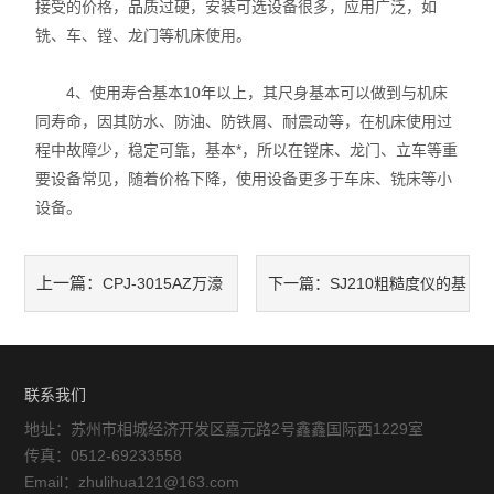
接受的价格，品质过硬，安装可选设备很多，应用广泛，如
铣、车、镗、龙门等机床使用。
放大镜
球栅
4、使用寿合基本10年以上，其尺身基本可以做到与机床
同寿命，因其防水、防油、防铁屑、耐震动等，在机床使用过
仪器配件
程中故障少，稳定可靠，基本*，所以在镗床、龙门、立车等重
要设备常见，随着价格下降，使用设备更多于车床、铣床等小
暖通环保测试仪器
设备。
三坐标测量仪系列
上一篇：
CPJ-3015AZ万濠
下一篇：
SJ210粗糙度仪的基
工具显微镜系列
投影仪的工作原理及功能特点
本原理和特点
金相显微镜
联系我们
刀具预调系列
地址：苏州市相城经济开发区嘉元路2号鑫鑫国际西1229室
白光干涉仪
传真：0512-69233558
Email：zhulihua121@163.com