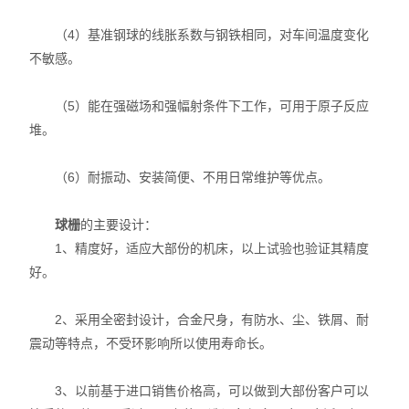
硬度计
（4）基准钢球的线胀系数与钢铁相同，对车间温度变化
三次元
不敏感。
粗糙度仪
（5）能在强磁场和强幅射条件下工作，可用于原子反应
堆。
工具显微镜
（6）耐振动、安装简便、不用日常维护等优点。
三丰量具
球栅
电子衡器
的主要设计：
1、精度好，适应大部份的机床，以上试验也验证其精度
花岗石,大理石
好。
扭力测试仪
2、采用全密封设计，合金尺身，有防水、尘、铁屑、耐
震动等特点，不受环影响所以使用寿命长。
EV2515
3、以前基于进口销售价格高，可以做到大部份客户可以
二次元