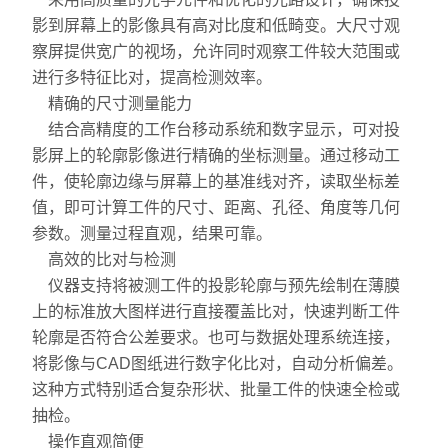
影到屏幕上的影像具有高对比度和低畸变。大尺寸观
放大镜
察屏提供宽广的视场，允许同时观察工件较大范围或
进行多特征比对，提高检测效率。
球栅
精确的尺寸测量能力
仪器配件
结合高精度的工作台移动系统和数字显示，可对投
影屏上的轮廓影像进行精确的坐标测量。通过移动工
暖通环保测试仪器
件，使轮廓边缘与屏幕上的基准线对齐，读取坐标差
值，即可计算工件的尺寸、距离、孔径、角度等几何
三坐标测量仪系列
参数。测量过程直观，结果可靠。
高效的比对与检测
工具显微镜系列
仪器支持将被测工件的投影轮廓与预先绘制在薄膜
上的标准放大图样进行直接覆盖比对，快速判断工件
金相显微镜
轮廓是否符合公差要求。也可与数据处理系统连接，
刀具预调系列
将影像与CAD图纸进行数字化比对，自动分析偏差。
这种方式特别适合复杂形状、批量工件的快速全检或
白光干涉仪
抽检。
操作直观简便