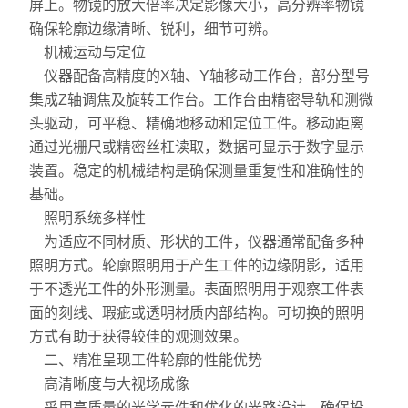
屏上。物镜的放大倍率决定影像大小，高分辨率物镜
硬度计
确保轮廓边缘清晰、锐利，细节可辨。
机械运动与定位
三次元
仪器配备高精度的X轴、Y轴移动工作台，部分型号
粗糙度仪
集成Z轴调焦及旋转工作台。工作台由精密导轨和测微
头驱动，可平稳、精确地移动和定位工件。移动距离
工具显微镜
通过光栅尺或精密丝杠读取，数据可显示于数字显示
装置。稳定的机械结构是确保测量重复性和准确性的
三丰量具
基础。
照明系统多样性
电子衡器
为适应不同材质、形状的工件，仪器通常配备多种
照明方式。轮廓照明用于产生工件的边缘阴影，适用
花岗石,大理石
于不透光工件的外形测量。表面照明用于观察工件表
扭力测试仪
面的刻线、瑕疵或透明材质内部结构。可切换的照明
方式有助于获得较佳的观测效果。
EV2515
二、精准呈现工件轮廓的性能优势
高清晰度与大视场成像
二次元
采用高质量的光学元件和优化的光路设计，确保投