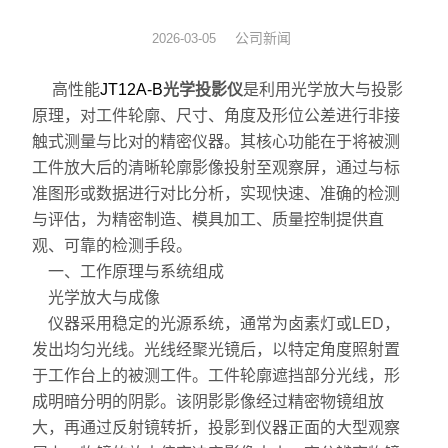
数显表
公司新闻
2026-03-05
sony
高性能
JT12A-B
光学投影仪
是利用光学放大与投影
原理，对工件轮廓、尺寸、角度及形位公差进行非接
影像测量仪
触式测量与比对的精密仪器。其核心功能在于将被测
工件放大后的清晰轮廓影像投射至观察屏，通过与标
色差仪
准图形或数据进行对比分析，实现快速、准确的检测
与评估，为精密制造、模具加工、质量控制提供直
测高仪
观、可靠的检测手段。
一、工作原理与系统组成
电线电缆试验机
光学放大与成像
投影仪
仪器采用稳定的光源系统，通常为卤素灯或LED，
发出均匀光线。光线经聚光镜后，以特定角度照射置
卡尺
于工作台上的被测工件。工件轮廓遮挡部分光线，形
成明暗分明的阴影。该阴影影像经过精密物镜组放
千分表
大，再通过反射镜转折，投影到仪器正面的大型观察