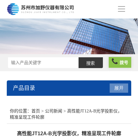
导
航
拨号
产品目录
展开
光栅尺
你的位置：
首页
>
公司新闻
> 高性能JT12A-B光学投影仪，
精准呈现工件轮廓
球栅尺
高性能JT12A-B光学投影仪，精准呈现工件轮廓
维修