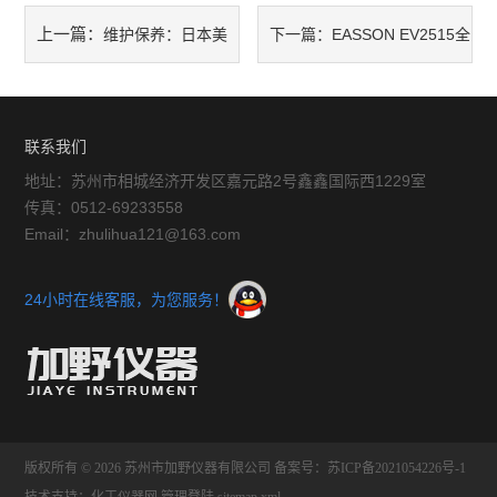
上一篇：
维护保养：日本美
下一篇：
EASSON EV2515全
能达色差仪CR-10的白板校
自动光学影像测量仪的技术规
准、测量口清洁与电池管理
格与应用领域
联系我们
地址：苏州市相城经济开发区嘉元路2号鑫鑫国际西1229室
传真：0512-69233558
Email：zhulihua121@163.com
24小时在线客服，为您服务！
版权所有 © 2026 苏州市加野仪器有限公司
备案号：苏ICP备2021054226号-1