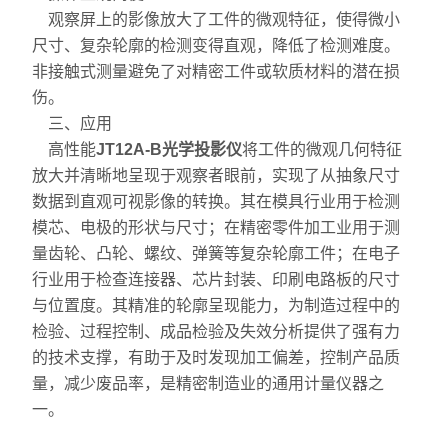
自动测高仪系列
观察屏上的影像放大了工件的微观特征，使得微小
尺寸、复杂轮廓的检测变得直观，降低了检测难度。
专用IC系列
非接触式测量避免了对精密工件或软质材料的潜在损
伤。
测量软件系列
三、应用
高性能
仪器仪表
JT12A-B光学投影仪
将工件的微观几何特征
放大并清晰地呈现于观察者眼前，实现了从抽象尺寸
交通运输
数据到直观可视影像的转换。其在模具行业用于检测
模芯、电极的形状与尺寸；在精密零件加工业用于测
光密度计
量齿轮、凸轮、螺纹、弹簧等复杂轮廓工件；在电子
行业用于检查连接器、芯片封装、印刷电路板的尺寸
与位置度。其精准的轮廓呈现能力，为制造过程中的
检验、过程控制、成品检验及失效分析提供了强有力
的技术支撑，有助于及时发现加工偏差，控制产品质
量，减少废品率，是精密制造业的通用计量仪器之
一。