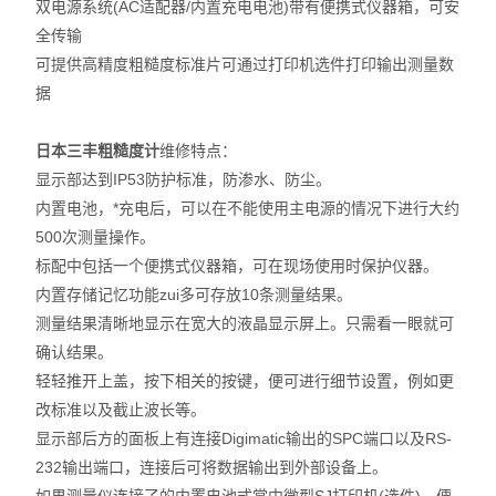
双电源系统(AC适配器/内置充电电池)带有便携式仪器箱，可安
硬度计
全传输
可提供高精度粗糙度标准片可通过打印机选件打印输出测量数
三次元
据
粗糙度仪
日本三丰粗糙度计
维修特点：
工具显微镜
显示部达到IP53防护标准，防渗水、防尘。
内置电池，*充电后，可以在不能使用主电源的情况下进行大约
三丰量具
500次测量操作。
标配中包括一个便携式仪器箱，可在现场使用时保护仪器。
电子衡器
内置存储记忆功能zui多可存放10条测量结果。
测量结果清晰地显示在宽大的液晶显示屏上。只需看一眼就可
花岗石,大理石
确认结果。
扭力测试仪
轻轻推开上盖，按下相关的按键，便可进行细节设置，例如更
改标准以及截止波长等。
EV2515
显示部后方的面板上有连接Digimatic输出的SPC端口以及RS-
232输出端口，连接后可将数据输出到外部设备上。
二次元