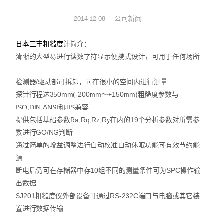
数显表
公司新闻
2014-12-08
sony
日本三丰粗糙度计
简介：
清晰的大型易进行读数字符显示便携式设计，可用于任何场所
影像测量仪
检测器/驱动部可拆卸，可在很小的空间内进行测量
色差仪
探针行程达350mm(-200mm～+150mm)粗糙度参数与
ISO,DIN,ANSI和JIS兼容
测高仪
提供包括基础参数Ra,Rq,Rz,Ry在内的19个分析参数对所需参
电线电缆试验机
数进行GO/NG判断
通过简单的增益调整进行自动校准自动休眠功能可有效节约能
投影仪
源
断电后仍可在存槠器中存10组不同的测量条件可为SPC操作输
卡尺
出数据
SJ201粗糙度仪外部设备可通过RS-232C端口与电脑或其它装
千分表
置进行数据传输