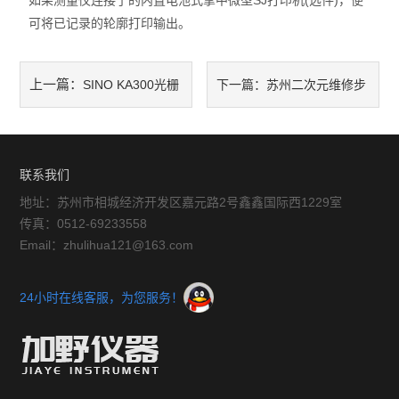
如果测量仪连接了的内置电池式掌中微型SJ打印机(选件)，便
可将已记录的轮廓打印输出。
放大镜
球栅
上一篇：
SINO KA300光栅
下一篇：
苏州二次元维修步
仪器配件
尺工作原理
骤与维修时容易出现的问题
暖通环保测试仪器
联系我们
三坐标测量仪系列
地址：苏州市相城经济开发区嘉元路2号鑫鑫国际西1229室
传真：0512-69233558
工具显微镜系列
Email：zhulihua121@163.com
金相显微镜
24小时在线客服，为您服务！
刀具预调系列
白光干涉仪