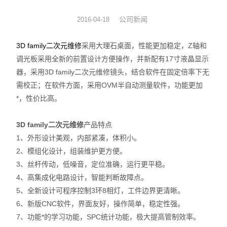
数显表
公司新闻
2016-04-18
sony
3D family二次元维修
采用大理石桌面，性能更加稳定，Z轴和
调光板采用全新的前置设计方便操作，并新配有17寸液晶显示
影像测量仪
器，采用3D family二次元维修镜头，结合软件在固定倍率下无
需校正；在软件方面，采用OVM半自动测量软件，功能更加
色差仪
*，性价比高。
测高仪
3D family二次元维修
产品特点
电线电缆试验机
1、外形设计美观，内部紧凑，体积小。
2、模组化设计，组装维护更方便。
投影仪
3、丝杆传动，低噪音，定位准确，运行更平稳。
4、高集成化电路设计，智能判断故障点。
卡尺
5、全新设计可程序控制3环8相灯，工件边界更清晰。
6、新版CNC软件，界面友好，操作简单，稳定性强。
千分表
7、功能*的学习功能，SPC统计功能，极大提高管制效率。