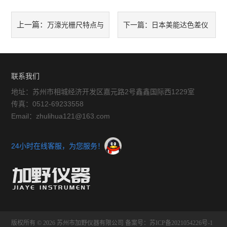
硬度计
上一篇：
万濠光栅尺特点与
下一篇：
日本美能达色差仪
三次元
维护保养
cr-10使用方法
粗糙度仪
联系我们
工具显微镜
地址：苏州市相城经济开发区嘉元路2号鑫鑫国际西1229室
三丰量具
传真：0512-69233558
Email：zhulihua121@163.com
电子衡器
24小时在线客服，为您服务！
花岗石,大理石
扭力测试仪
EV2515
二次元
版权所有 © 2026 苏州市加野仪器有限公司
备案号：苏ICP备2021054226号-1