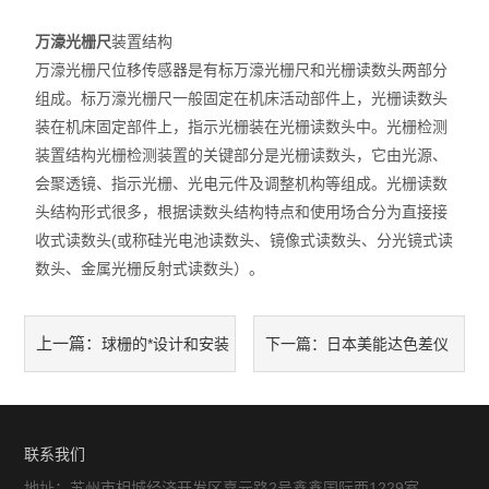
硬度计
万濠光栅尺
装置结构
三次元
万濠光栅尺位移传感器是有标万濠光栅尺和光栅读数头两部分
组成。标万濠光栅尺一般固定在机床活动部件上，光栅读数头
粗糙度仪
装在机床固定部件上，指示光栅装在光栅读数头中。光栅检测
装置结构光栅检测装置的关键部分是光栅读数头，它由光源、
工具显微镜
会聚透镜、指示光栅、光电元件及调整机构等组成。光栅读数
头结构形式很多，根据读数头结构特点和使用场合分为直接接
三丰量具
收式读数头(或称硅光电池读数头、镜像式读数头、分光镜式读
数头、金属光栅反射式读数头）。
电子衡器
花岗石,大理石
上一篇：
球栅的*设计和安装
下一篇：
日本美能达色差仪
扭力测试仪
方式
cr-10特点和使用方法
EV2515
联系我们
二次元
地址：苏州市相城经济开发区嘉元路2号鑫鑫国际西1229室