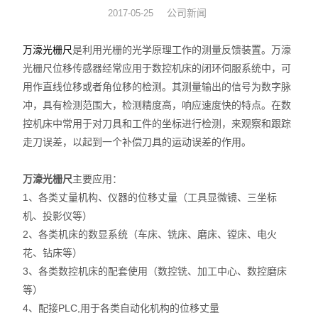
公司新闻
2017-05-25
数显表
万濠光栅尺
是利用光栅的光学原理工作的测量反馈装置。万濠
sony
光栅尺位移传感器经常应用于数控机床的闭环伺服系统中，可
用作直线位移或者角位移的检测。其测量输出的信号为数字脉
影像测量仪
冲，具有检测范围大，检测精度高，响应速度快的特点。在数
控机床中常用于对刀具和工件的坐标进行检测，来观察和跟踪
色差仪
走刀误差，以起到一个补偿刀具的运动误差的作用。
测高仪
万濠光栅尺
主要应用：
电线电缆试验机
1、各类丈量机构、仪器的位移丈量（工具显微镜、三坐标
机、投影仪等）
投影仪
2、各类机床的数显系统（车床、铣床、磨床、镗床、电火
花、钻床等）
卡尺
3、各类数控机床的配套使用（数控铣、加工中心、数控磨床
等）
千分表
4、配接PLC,用于各类自动化机构的位移丈量