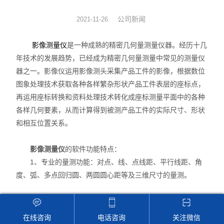
数显表
公司新闻
2021-11-26
sony
影像测量仪
是一种成熟的精密几何量测量仪器。经历十几
年技术的发展趋势，已经成为精密几何量测量中常见的测量仪
影像测量仪
器之一。影像仪运用影像测头采集产品工件的影像，根据数位
图象处理技术获取各种各样繁杂形状产品工件表层的座标点，
色差仪
再运用座标转换和资料处理技术转化成座标测量平面中的各种
各样几何要素，从而计算得到被测产品工件的实际尺寸、形状
测高仪
和相互位置关系。
电线电缆试验机
影像测量仪
的软件功能特点：
投影仪
1、专业的量测功能：对点、线、点线距、平行线距、角
度、弧、多点回归圆、两圆圆心距等及三维尺寸的量测。
卡尺
2、结果显示方式：单位的切换如：mm、um、inch、
千分表
mil。
在线咨询
电话咨询
关注微信