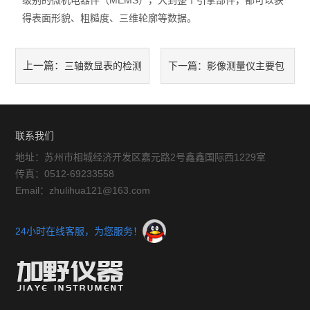
级别的微机电器件（MEMS），大到整个引擎部件，都可以获
得表面形貌、粗糙度、三维轮廓等数据。
放大镜
球栅
上一篇：
三轴数显表的检测
下一篇：
影像测量仪主要包
仪器配件
方法和安装条件说明
含了哪些软件功能特点
暖通环保测试仪器
联系我们
三坐标测量仪系列
地址：苏州市相城经济开发区嘉元路2号鑫鑫国际西1229室
传真：0512-69233558
工具显微镜系列
Email：zhulihua121@163.com
金相显微镜
24小时在线客服，为您服务！
刀具预调系列
白光干涉仪