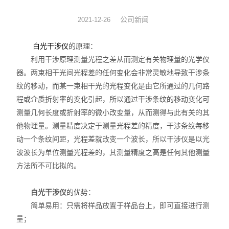
数显表
公司新闻
2021-12-26
sony
白光干涉仪
的原理：
利用干涉原理测量光程之差从而测定有关物理量的光学仪
影像测量仪
器。两束相干光间光程差的任何变化会非常灵敏地导致干涉条
纹的移动，而某一束相干光的光程变化是由它所通过的几何路
色差仪
程或介质折射率的变化引起，所以通过干涉条纹的移动变化可
测量几何长度或折射率的微小改变量，从而测得与此有关的其
测高仪
他物理量。测量精度决定于测量光程差的精度，干涉条纹每移
电线电缆试验机
动一个条纹间距，光程差就改变一个波长，所以干涉仪是以光
波波长为单位测量光程差的，其测量精度之高是任何其他测量
投影仪
方法所不可比拟的。
卡尺
白光干涉仪
的优势：
简单易用：只需将样品放置于样品台上，即可直接进行测
千分表
量；