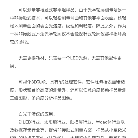
硬度计
可以测量非接触式非平坦样品：由于光学轮廓测量法是一
种非接触式技术，可以轻松测量弯曲和其他非平面表面。还轻
三次元
松地测量曲面的表面光洁度，纹理和粗糙度。除此之外，作为
粗糙度仪
一种非接触式方法光学轮廓仪不会像探针式轮廓仪那样损坏柔
软的薄膜。
工具显微镜
无需更换耗材：只需要一个LED光源，无需其他配件更
三丰量具
换；
电子衡器
可视化3D功能：具有*的处理软件，软件除包括表面粗糙
度，形状和台阶高度的测量外，还可以任意角度移动样品量测
花岗石,大理石
三维图形，多角度分析样品图像。
扭力测试仪
白光干涉仪的应用：
EV2515
对LED行业、太阳能行业、触摸屏行业、半dao体行业以
及数据存储行业等，提供非接触式测量方案，样品从小至微米
二次元