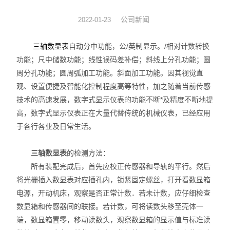
数显表
公司新闻
2022-01-23
sony
三轴数显表
自动分中功能，公/英制显示。/相对计数转换
功能；尺中储数功能；线性误码差补偿；斜线上分孔功能；圆
影像测量仪
周分孔功能；圆周弧加工功能。斜面加工功能。因其视觉直
观、设置便捷及智能化控制程度高等特性，加之随着当前传感
色差仪
技术的高速发展，数字式显示仪表的功能不断*及精度不断地提
高，数字式显示仪表正在大量代替传统的机械仪表，已经应用
测高仪
于各行各业及日常生活。
电线电缆试验机
三轴数显表
的检测方法：
投影仪
所有装配完成后，首先应校正传感器和导轨的平行。然后
将光栅插入数显表对应插孔内，锁紧固定螺丝，打开看数显箱
卡尺
电源，开动机床，观察是否正常计数．若未计数，应仔细检查
数显箱和传感器间的联接。若计数，可将读数头移至壳体一
千分表
端，数显箱置零，移动读数头，观察数显箱的显示值与标准读