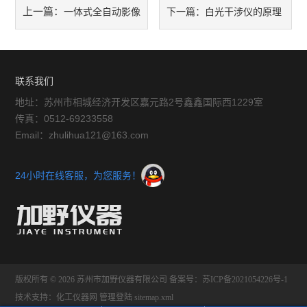
上一篇：
一体式全自动影像
下一篇：
白光干涉仪的原理
放大镜
测量仪的功能与部件的保养
与优势详细说明
球栅
联系我们
仪器配件
地址：苏州市相城经济开发区嘉元路2号鑫鑫国际西1229室
传真：0512-69233558
暖通环保测试仪器
Email：zhulihua121@163.com
三坐标测量仪系列
24小时在线客服，为您服务！
工具显微镜系列
金相显微镜
刀具预调系列
版权所有 © 2026 苏州市加野仪器有限公司
白光干涉仪
备案号：苏ICP备2021054226号-1
技术支持：
化工仪器网
管理登陆
sitemap.xml