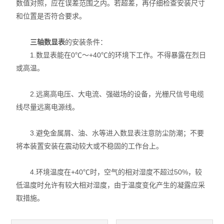
数值对照，应在误差范围之内。若超差，再仔细检查安装尺寸
硬度计
和位置是否符合要求。
三次元
三轴数显表
的安装条件：
粗糙度仪
1.数显表能在0℃～+40℃的环境下工作。不得暴露在烈日
或高温。
工具显微镜
2.远离高电压、大电流、强磁场的设备，光栅尺信号电缆
三丰量具
线尽量远离电源线。
电子衡器
3.避免金属屑、油、水等进入数显表注意防尘防潮；不要
将本装置安装在震动较大或不稳固的工作台上。
花岗石,大理石
扭力测试仪
4.环境温度在+40℃时，空气的相对湿度不超过50%，较
低温度时允许有较大相对湿度，由于温度变化产生的凝露应采
EV2515
取措施。
二次元