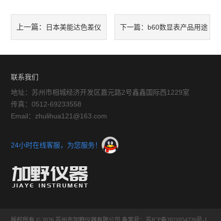
硬度计
上一篇：
日本美能达色差仪
下一篇：
b60数显表产品用途
三次元
cr-10使用方法
粗糙度仪
与操作方法
工具显微镜
联系我们
地址：苏州市相城经济开发区嘉元路2号鑫鑫国际西1229室
三丰量具
传真：0512-69233558
Email：zhulihua121@163.com
电子衡器
花岗石,大理石
24小时在线客服，为您服务！
扭力测试仪
EV2515
二次元
版权所有 © 2026 苏州市加野仪器有限公司
备案号：苏ICP备2021054226号-1