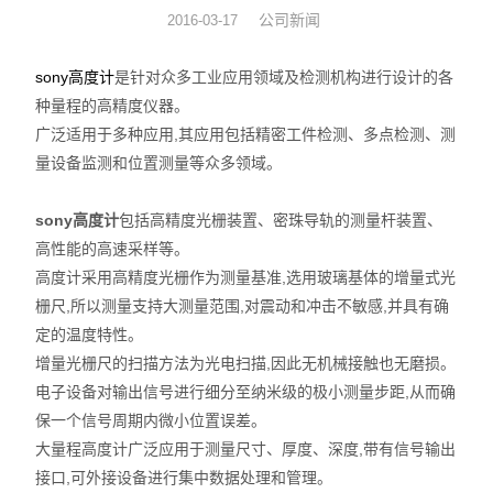
公司新闻
2016-03-17
数显表
sony高度计
是针对众多工业应用领域及检测机构进行设计的各
sony
种量程的高精度仪器。
广泛适用于多种应用,其应用包括精密工件检测、多点检测、测
影像测量仪
量设备监测和位置测量等众多领域。
色差仪
sony高度计
包括高精度光栅装置、密珠导轨的测量杆装置、
测高仪
高性能的高速采样等。
高度计采用高精度光栅作为测量基准,选用玻璃基体的增量式光
电线电缆试验机
栅尺,所以测量支持大测量范围,对震动和冲击不敏感,并具有确
定的温度特性。
投影仪
增量光栅尺的扫描方法为光电扫描,因此无机械接触也无磨损。
电子设备对输出信号进行细分至纳米级的极小测量步距,从而确
卡尺
保一个信号周期内微小位置误差。
大量程高度计广泛应用于测量尺寸、厚度、深度,带有信号输出
千分表
接口,可外接设备进行集中数据处理和管理。